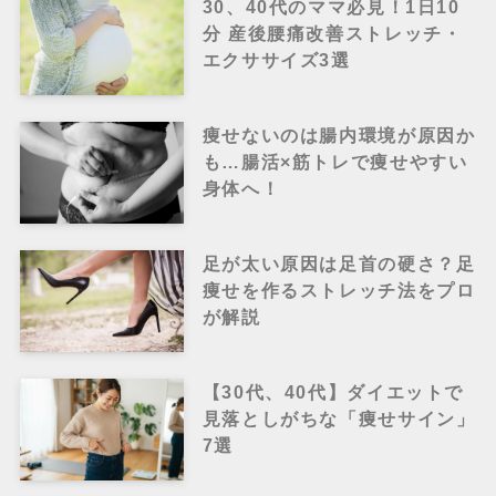
30、40代のママ必見！1日10
分 産後腰痛改善ストレッチ・
エクササイズ3選
痩せないのは腸内環境が原因か
も…腸活×筋トレで痩せやすい
身体へ！
足が太い原因は足首の硬さ？足
痩せを作るストレッチ法をプロ
が解説
【30代、40代】ダイエットで
見落としがちな「痩せサイン」
7選