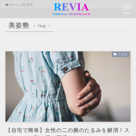
ホーム
美姿勢
Menu
美姿勢
– tag –
ブログ
【自宅で簡単】女性の二の腕のたるみを解消！ス