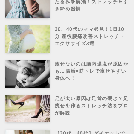
たるみを解消！ストレッチ＆引
き締め習慣
30、40代のママ必見！1日10
分 産後腰痛改善ストレッチ・
エクササイズ3選
痩せないのは腸内環境が原因か
も…腸活×筋トレで痩せやすい
身体へ！
足が太い原因は足首の硬さ？足
痩せを作るストレッチ法をプロ
が解説
【30代、40代】ダイエットで