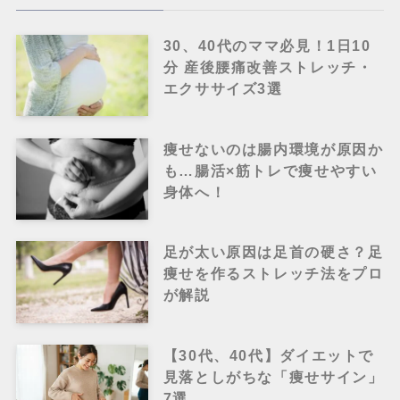
30、40代のママ必見！1日10
分 産後腰痛改善ストレッチ・
エクササイズ3選
痩せないのは腸内環境が原因か
も…腸活×筋トレで痩せやすい
身体へ！
足が太い原因は足首の硬さ？足
痩せを作るストレッチ法をプロ
が解説
【30代、40代】ダイエットで
見落としがちな「痩せサイン」
7選