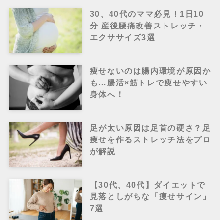
30、40代のママ必見！1日10
分 産後腰痛改善ストレッチ・
エクササイズ3選
痩せないのは腸内環境が原因か
も…腸活×筋トレで痩せやすい
身体へ！
足が太い原因は足首の硬さ？足
痩せを作るストレッチ法をプロ
が解説
【30代、40代】ダイエットで
見落としがちな「痩せサイン」
7選